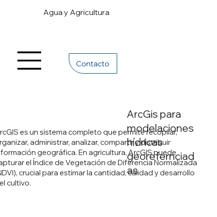
Agua y Agricultura
Contacto
ArcGis para
modelaciones
rcGIS es un sistema completo que permite recopilar,
hídricas
rganizar, administrar, analizar, compartir y distribuir
nformación geográfica. En agricultura, ArcGIS puede
georefernciad
apturar el Índice de Vegetación de Diferencia Normalizada
as
NDVI), crucial para estimar la cantidad, calidad y desarrollo
el cultivo.