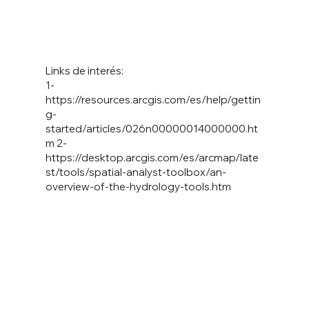
Links de interés:
1-
https://resources.arcgis.com/es/help/gettin
g-
started/articles/026n00000014000000.ht
m
2-
https://desktop.arcgis.com/es/arcmap/late
st/tools/spatial-analyst-toolbox/an-
overview-of-the-hydrology-tools.htm