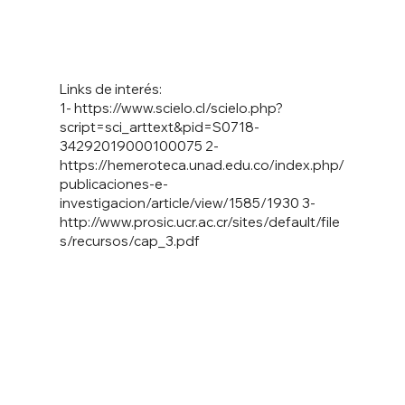
Links de interés:
1-
https://www.scielo.cl/scielo.php?
script=sci_arttext&pid=S0718-
34292019000100075
2-
https://hemeroteca.unad.edu.co/index.php/
publicaciones-e-
investigacion/article/view/1585/1930
3-
http://www.prosic.ucr.ac.cr/sites/default/file
s/recursos/cap_3.pdf