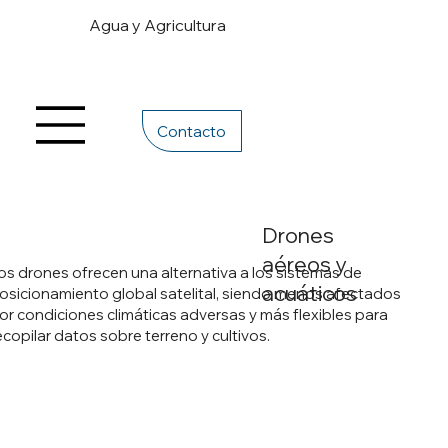
Agua y Agricultura
Contacto
Drones
aéreos y
os drones ofrecen una alternativa a los sistemas de
acuáticos
osicionamiento global satelital, siendo menos afectados
or condiciones climáticas adversas y más flexibles para
ecopilar datos sobre terreno y cultivos.