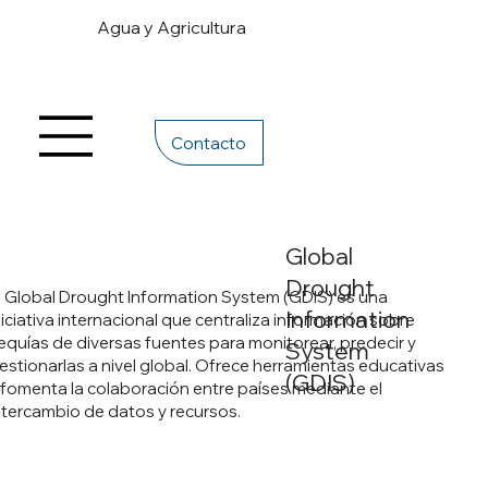
Agua y Agricultura
Contacto
Global
Drought
l Global Drought Information System (GDIS) es una
Information
niciativa internacional que centraliza información sobre
equías de diversas fuentes para monitorear, predecir y
System
estionarlas a nivel global. Ofrece herramientas educativas
(GDIS)
 fomenta la colaboración entre países mediante el
ntercambio de datos y recursos.