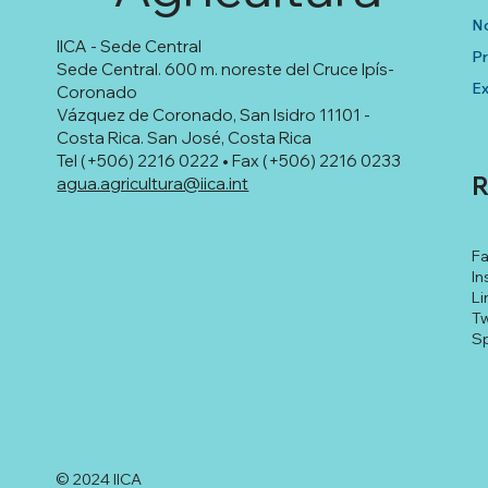
No
IICA - Sede Central
P
Sede Central. 600 m. noreste del Cruce Ipís-
Ex
Coronado
Vázquez de Coronado, San Isidro 11101 -
Costa Rica. San José, Costa Rica
Tel (+506) 2216 0222 • Fax (+506) 2216 0233
R
agua.agricultura@iica.int
F
In
Li
Tw
Sp
© 2024 IICA