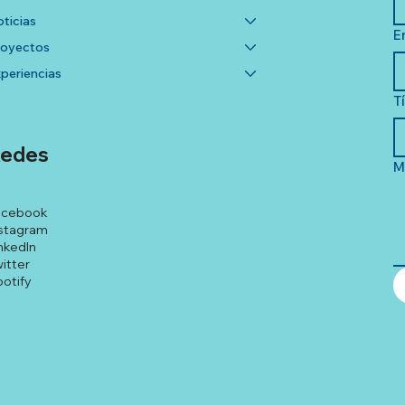
ticias
E
royectos
periencias
T
edes
M
acebook
stagram
nkedIn
itter
otify