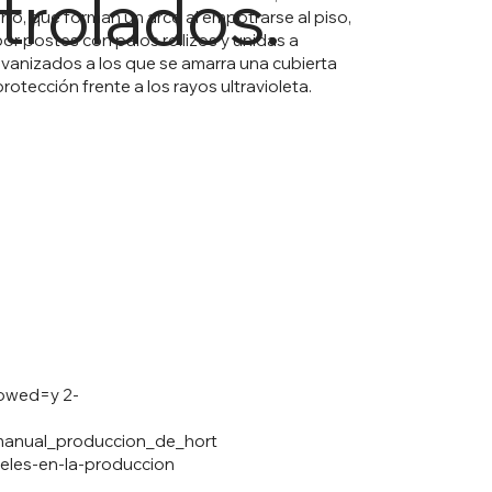
trolados.
ierro, que forman un arco al empotrarse al piso,
or postes con palos rollizos y unidas a
vanizados a los que se amarra una cubierta
protección frente a los rayos ultravioleta.
lowed=y
2-
s_manual_produccion_de_hort
eles-en-la-produccion