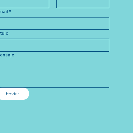
mail
*
ítulo
ensaje
Enviar