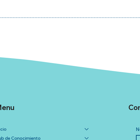
enu
Co
icio
N
b de Conocimiento