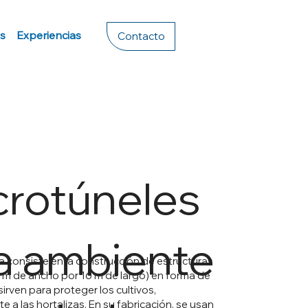
s
Experiencias
Contacto
rotúneles
a ambiente
a consiste en la construcción de estructuras
m de ancho por 16 m de largo) en forma de
irven para proteger los cultivos,
 a las hortalizas. En su fabricación, se usan