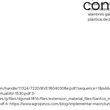
con
varillas de f
sostenidas p
alambres gal
plástica, de 
tstream/handle/11324/7220/BVE18040308e.pdf?sequence=1&isAl
irtual/AV-1530.pdf
3-
sites/g/files/dgvnsk1816/files/extension_material_files/Santo
pdf
4-
https://www.agropinos.com/blog/implementar-macrotun