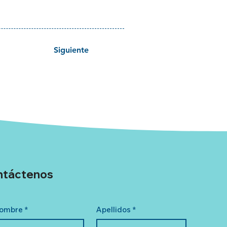
Siguiente
ntáctenos
ombre
*
Apellidos
*