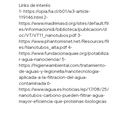
Links de interés:
1-
https://opia.fia.cl/601/w3-article-
119146.html
2-
https://www.madrimasd.org/sites/default/fil
es/informacionidi/biblioteca/publicacion/d
oc/VT/VT11_nanotubos.pdf
3-
https://www.phantomsnet.net/Resources/fil
es/Nanotubos_alta.pdf
4-
https://www.fundacionaquae.org/potabiliza
r-agua-nanociencia/
5-
https://higieneambiental.com/tratamiento-
de-aguas-y-legionella/nanotecnologia-
aplicada-a-la-filtracion-del-agua-
contaminada
6-
https://www.iagua.es/noticias/ep/17/08/25/
nanotubos-carbono-pueden-filtrar-agua-
mayor-eficiencia-que-proteinas-biologicas