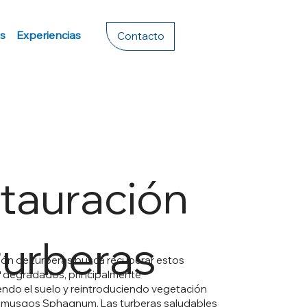
s
Experiencias
Contacto
tauración
turberas
ión de turberas busca recuperar estos
 degradados, principalmente
ndo el suelo y reintroduciendo vegetación
 musgos Sphagnum. Las turberas saludables