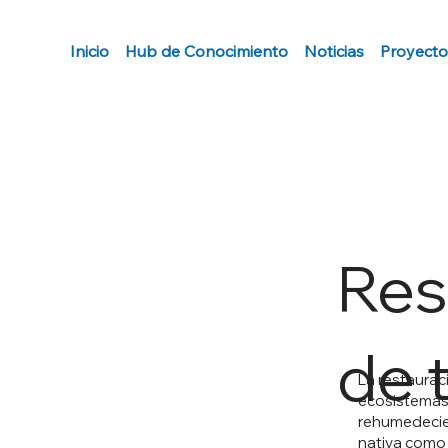
Inicio
Hub de Conocimiento
Noticias
Proyecto
Res
de 
La restaurac
ecosistemas
rehumedecie
nativa como