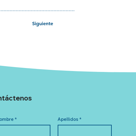
Siguiente
ntáctenos
ombre
*
Apellidos
*