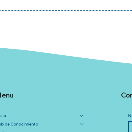
enu
Co
icio
N
b de Conocimiento