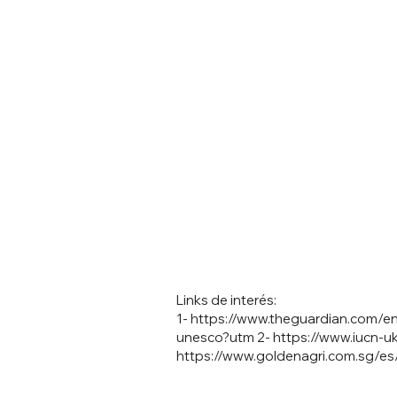
Links de interés:
1-
https://www.theguardian.com/en
unesco?utm
2-
https://www.iucn-
https://www.goldenagri.com.sg/es