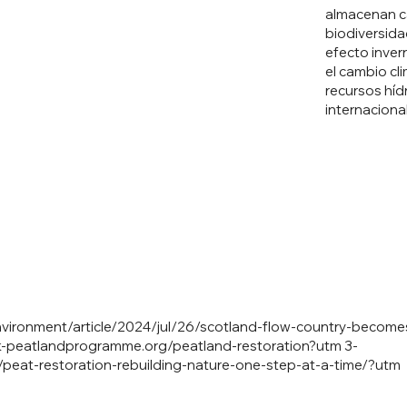
almacenan ca
biodiversida
efecto inver
el cambio cl
recursos híd
internaciona
vironment/article/2024/jul/26/scotland-flow-country-becomes
uk-peatlandprogramme.org/peatland-restoration?utm
3-
/peat-restoration-rebuilding-nature-one-step-at-a-time/?utm