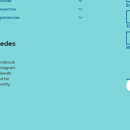
ticias
E
royectos
periencias
T
edes
M
acebook
stagram
nkedIn
itter
otify