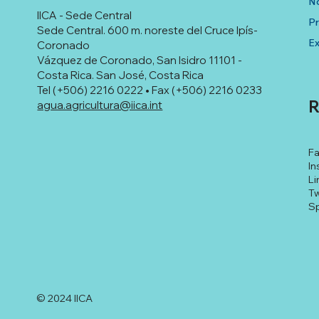
No
IICA - Sede Central
P
Sede Central. 600 m. noreste del Cruce Ipís-
Ex
Coronado
Vázquez de Coronado, San Isidro 11101 -
Costa Rica. San José, Costa Rica
Tel (+506) 2216 0222 • Fax (+506) 2216 0233
R
agua.agricultura@iica.int
F
In
Li
Tw
Sp
© 2024 IICA