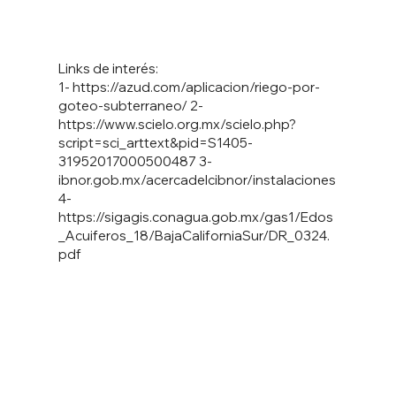
Links de interés:
1-
https://azud.com/aplicacion/riego-por-
goteo-subterraneo/
2-
https://www.scielo.org.mx/scielo.php?
script=sci_arttext&pid=S1405-
31952017000500487
3-
ibnor.gob.mx/acercadelcibnor/instalaciones
4-
https://sigagis.conagua.gob.mx/gas1/Edos
_Acuiferos_18/BajaCaliforniaSur/DR_0324.
pdf