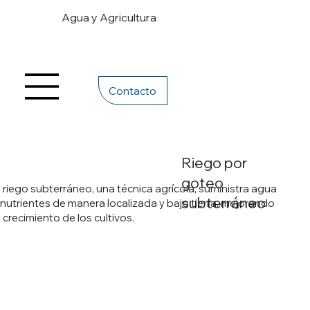
Agua y Agricultura
Contacto
Riego por
goteo
l riego subterráneo, una técnica agrícola, suministra agua
subterráneo
 nutrientes de manera localizada y bajo tierra, mejorando
l crecimiento de los cultivos.