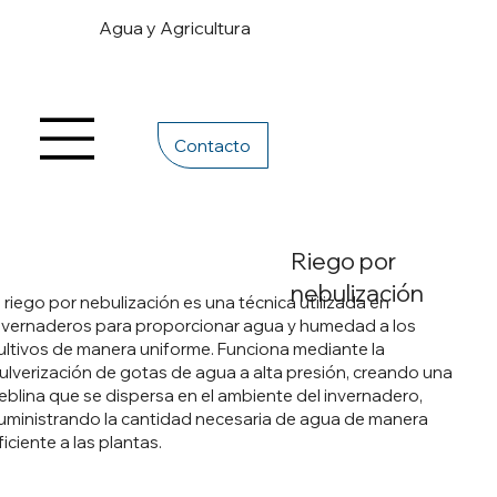
Agua y Agricultura
Contacto
Riego por
nebulización
l riego por nebulización es una técnica utilizada en
nvernaderos para proporcionar agua y humedad a los
ultivos de manera uniforme. Funciona mediante la
ulverización de gotas de agua a alta presión, creando una
eblina que se dispersa en el ambiente del invernadero,
uministrando la cantidad necesaria de agua de manera
ficiente a las plantas.