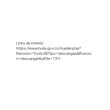
Links de interés:
https://www.huila.gov.co/loader.php?
lServicio=Tools2&lTipo=descargas&lFuncio
n=descargar&idFile=7311