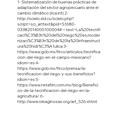
1- Sistematización de buenas prácticas de
adaptación del sector agropecuario ante el
cambio climático (iica.int) 2-
http://scielo.sld.cu/scielo.php?
script=sci_arttext&pid=S1680-
03382014000100004#:~:text=La%20tecnifi
caci%C3%B3n%20del%20riego%20es,moder
nizaci%C3%B3n%20de%20la%20infraestruct
ura%20hidr%C3%A1ulica
3-
https://www.gob.mx/firco/articulos/tecnifica
cion-del-riego-en-el-campo-mexicano?
idiom=es
4-
https://www.gob.mx/firco/prensa/la-
tecnificacion-del-riego-y-sus-beneficios?
idiom=es
5-
https://www.netafim.com.mx/blog/Benefici
os-de-la-tecnificacion-del-riego-en-la-
agricultura/
6-
http://www.oleaginosas.org/art_526.shtml