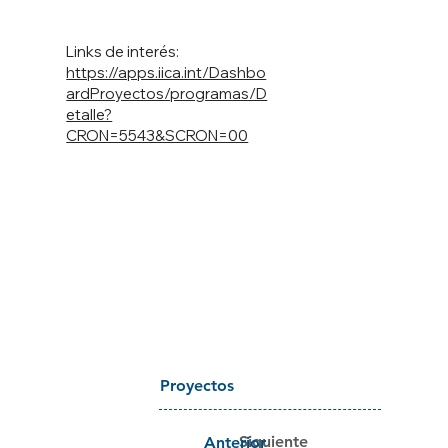
Links de interés:
https://apps.iica.int/Dashbo
ardProyectos/programas/D
etalle?
CRON=5543&SCRON=00
Proyectos
Siguiente
Anterior