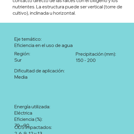
contacto directo de las raíces con el oxígeno y los
nutrientes. La estructura puede ser vertical (torre de
cultivo), inclinada u horizontal.
Eje temático:
Eficiencia en el uso de agua
Región:
Precipitación (mm):
Sur
150 - 200
Dificultad de aplicación:
Media
Energía utilizada:
Eléctrica
Eficiencia (%):
70 - 90
ODS impactados:
2, 6, 9, 12 y 13