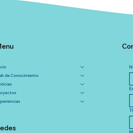
enu
Co
icio
N
b de Conocimiento
ticias
E
royectos
periencias
T
edes
M