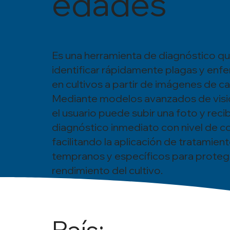
edades
Es una herramienta de diagnóstico q
identificar rápidamente plagas y en
en cultivos a partir de imágenes de 
Mediante modelos avanzados de visión 
el usuario puede subir una foto y recib
diagnóstico inmediato con nivel de co
facilitando la aplicación de tratamien
tempranos y específicos para protege
rendimiento del cultivo.
País: