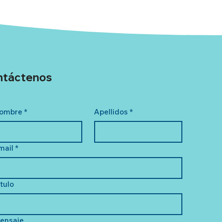
ntáctenos
ombre
*
Apellidos
*
mail
*
ítulo
ensaje