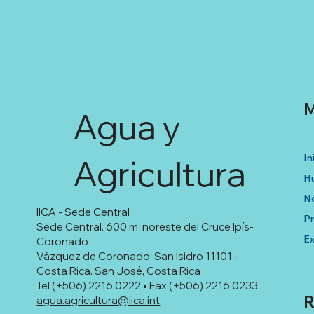
M
Agua y
In
Agricultura
Hu
No
IICA - Sede Central
P
Sede Central. 600 m. noreste del Cruce Ipís-
Ex
Coronado
Vázquez de Coronado, San Isidro 11101 -
Costa Rica. San José, Costa Rica
Tel (+506) 2216 0222 • Fax (+506) 2216 0233
R
agua.agricultura@iica.int