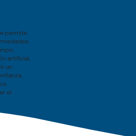
ue permite
fermedades
campo.
artificial,
ir un
nfianza,
tos
r el