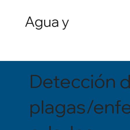
Agua y
Agricult
ura
Detección 
plagas/enf