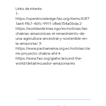
Links de interés:
1-
https://openknowledge.fao.org/items/63f7
1ae4-ffb7-46fc-9911-c8eb154a06da
2-
https://worldwide.trias.ngo/es/noticias/las-
chakras-amazonicas-el-renacimiento-de-
una-agricultura-ancestral-y-sostenible-en-
la-amazonia/
3-
https://www.pachamama.org.ec/noticias/cie
rre-proyecto-chakra-afd
4-
https://www.fao.org/giahs/around-the-
world/detail/ecuador-amazonia/es