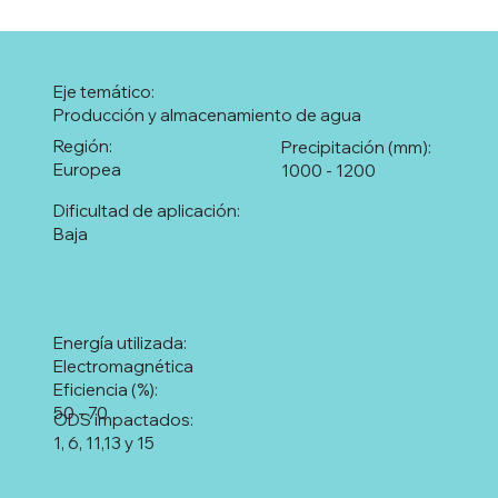
Eje temático:
Producción y almacenamiento de agua
Región:
Precipitación (mm):
Europea
1000 - 1200
Dificultad de aplicación:
Baja
Energía utilizada:
Electromagnética
Eficiencia (%):
50 - 70
ODS impactados:
1, 6, 11,13 y 15