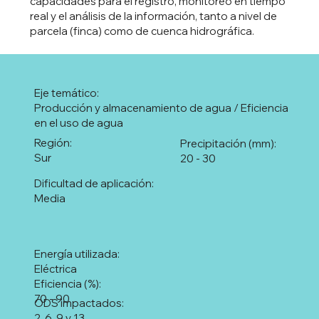
capacidades para el registro, monitoreo en tiempo
real y el análisis de la información, tanto a nivel de
parcela (finca) como de cuenca hidrográfica.
Eje temático:
Producción y almacenamiento de agua / Eficiencia
en el uso de agua
Región:
Precipitación (mm):
Sur
20 - 30
Dificultad de aplicación:
Media
Energía utilizada:
Eléctrica
Eficiencia (%):
70 - 90
ODS impactados:
2, 6, 9 y 13