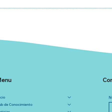
enu
Co
icio
N
b de Conocimiento
ticias