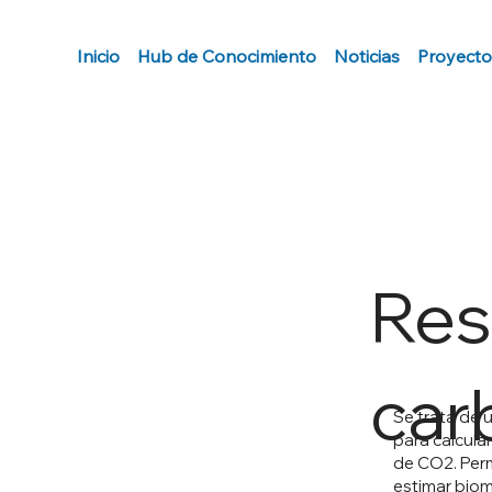
Inicio
Hub de Conocimiento
Noticias
Proyecto
Res
car
Se trata de 
para calcula
de CO2. Perm
estimar biom