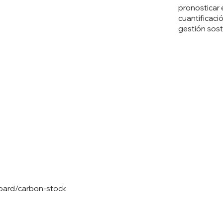
pronosticar e
cuantificaci
gestión sost
board/carbon-stock