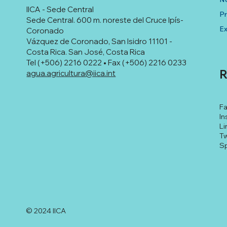
IICA - Sede Central
P
Sede Central. 600 m. noreste del Cruce Ipís-
Ex
Coronado
Vázquez de Coronado, San Isidro 11101 -
Costa Rica. San José, Costa Rica
Tel (+506) 2216 0222 • Fax (+506) 2216 0233
R
agua.agricultura@iica.int
F
In
Li
Tw
Sp
© 2024 IICA