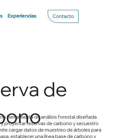
s
Experiencias
Contacto
erva de
bono
una herramienta de análisis forestal diseñada
r y proyectar reservas de carbono y secuestro
ite cargar datos de muestreo de árboles para
asa, establecer una línea base de carbono y