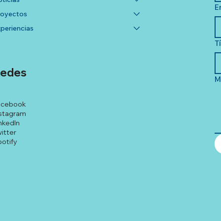
E
royectos
periencias
T
edes
M
acebook
stagram
nkedIn
itter
otify