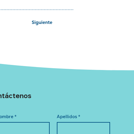
Siguiente
ntáctenos
ombre
*
Apellidos
*