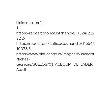
Links de interés:
1-
https://repositorio.iica.int/handle/11324/222
22
2-
https://repositorio.catie.ac.cr/handle/11554/
10078
3-
https://www.platicar.go.cr/images/buscador
/fichas-
tecnicas/SUELOS/01_ACEQUIA_DE_LADER
A.pdf