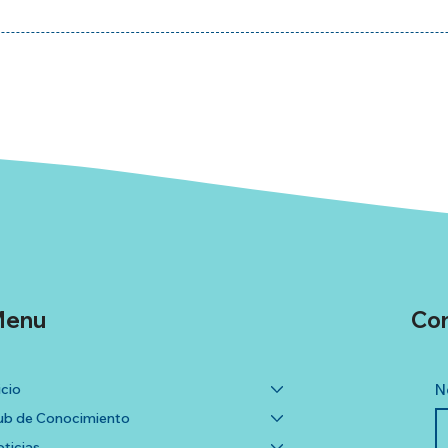
enu
Co
icio
N
b de Conocimiento
ticias