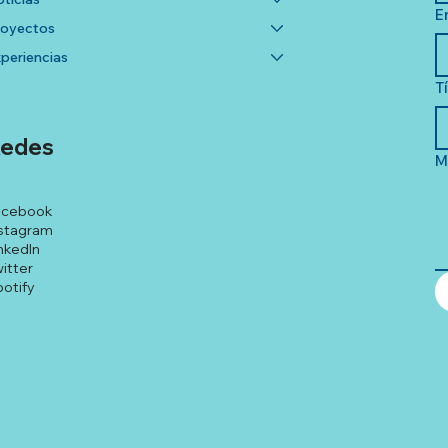
E
royectos
periencias
T
edes
M
acebook
stagram
nkedIn
itter
otify