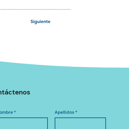
Siguiente
ntáctenos
ombre
*
Apellidos
*