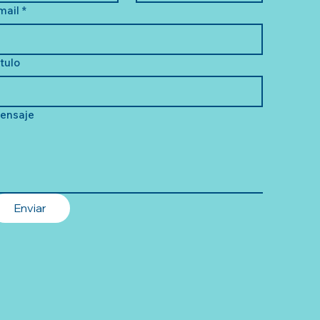
mail
*
ítulo
ensaje
Enviar