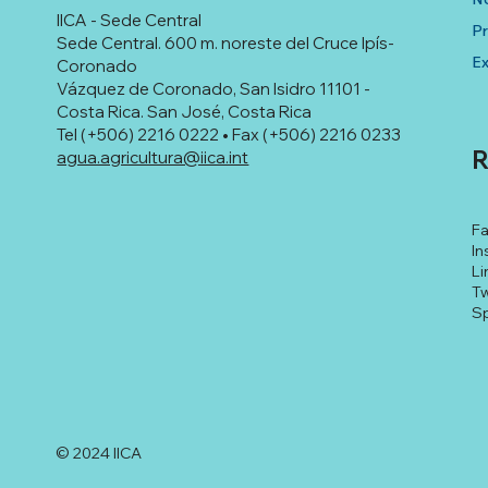
IICA - Sede Central
P
Sede Central. 600 m. noreste del Cruce Ipís-
Ex
Coronado
Vázquez de Coronado, San Isidro 11101 -
Costa Rica. San José, Costa Rica
Tel (+506) 2216 0222 • Fax (+506) 2216 0233
R
agua.agricultura@iica.int
F
In
Li
Tw
Sp
© 2024 IICA