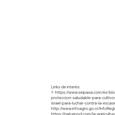
Links de interés:
1-
https://www.seipasa.com/es/blo
proteccion-saludable-para-cultivo
israel-para-luchar-contra-la-esca
http://www.infoagro.go.cr/InfoRe
https://naturpod.com/la-agricultu