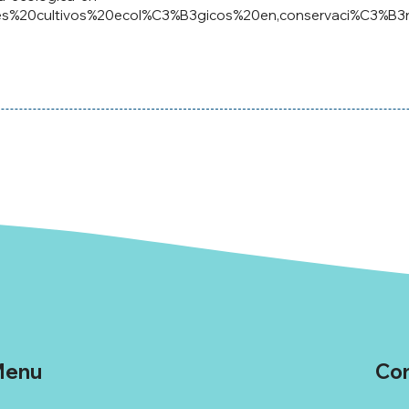
ales%20cultivos%20ecol%C3%B3gicos%20en,conservaci%C3%
enu
Co