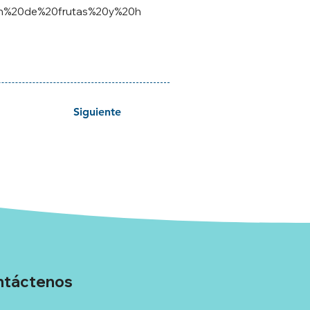
B3n%20de%20frutas%20y%20h
Siguiente
ntáctenos