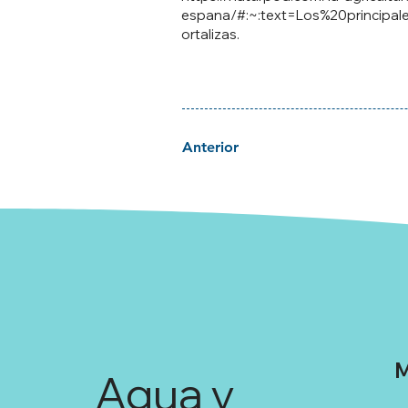
espana/#:~:text=Los%20princip
ortalizas.
Anterior
M
Agua y