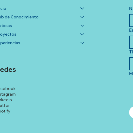
icio
N
b de Conocimiento
ticias
E
royectos
periencias
T
edes
M
acebook
stagram
nkedIn
itter
otify