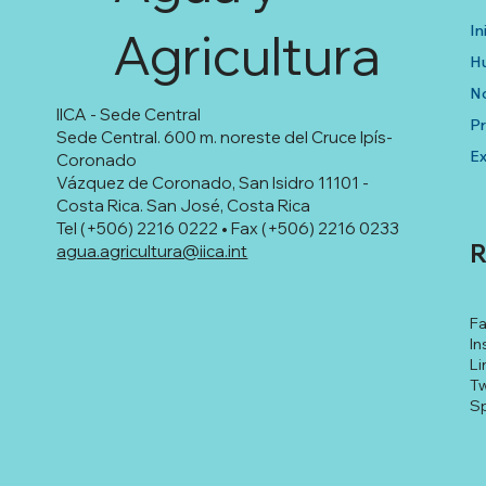
In
Agricultura
Hu
No
IICA - Sede Central
P
Sede Central. 600 m. noreste del Cruce Ipís-
Ex
Coronado
Vázquez de Coronado, San Isidro 11101 -
Costa Rica. San José, Costa Rica
Tel (+506) 2216 0222 • Fax (+506) 2216 0233
R
agua.agricultura@iica.int
F
In
Li
Tw
Sp