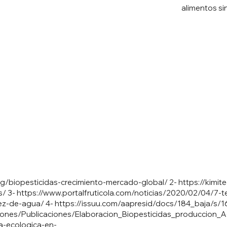
alimentos si
g/biopesticidas-crecimiento-mercado-global/
2-
https://kimit
s/
3-
https://www.portalfruticola.com/noticias/2020/02/04/7-t
sez-de-agua/
4-
https://issuu.com/aapresid/docs/184_baja/s/
giones/Publicaciones/Elaboracion_Biopesticidas_produccion_Ag
ra-ecologica-en-