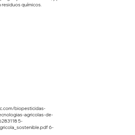
n residuos químicos.
ec.com/biopesticidas-
ecnologias-agricolas-de-
16283118
5-
ricola_sostenible.pdf
6-