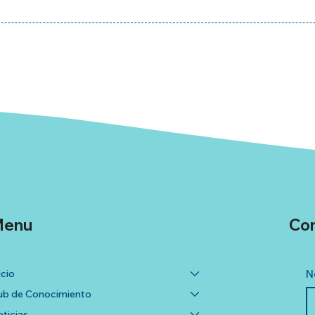
enu
Co
icio
N
b de Conocimiento
ticias