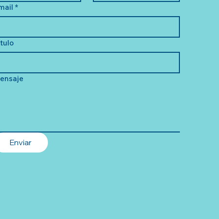
mail
*
ítulo
ensaje
Enviar