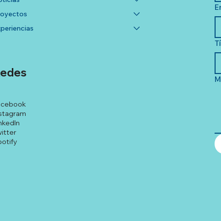
E
royectos
periencias
T
edes
M
acebook
stagram
nkedIn
itter
otify