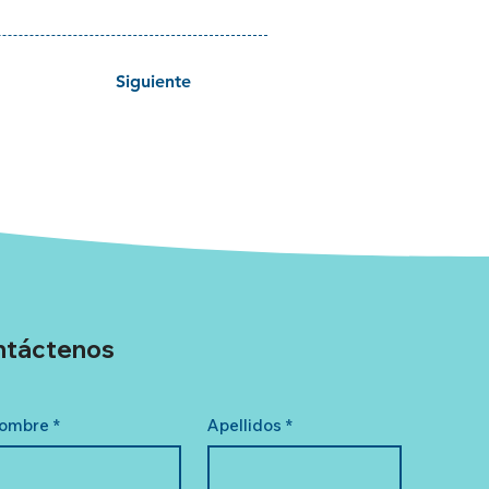
Siguiente
ntáctenos
ombre
*
Apellidos
*