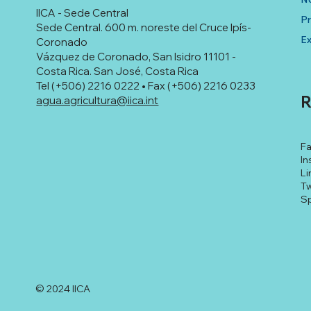
IICA - Sede Central
P
Sede Central. 600 m. noreste del Cruce Ipís-
Ex
Coronado
Vázquez de Coronado, San Isidro 11101 -
Costa Rica. San José, Costa Rica
Tel (+506) 2216 0222 • Fax (+506) 2216 0233
R
agua.agricultura@iica.int
F
In
Li
Tw
Sp
© 2024 IICA