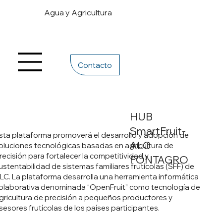
Agua y Agricultura
Contacto
HUB
SmartFruit-
sta plataforma promoverá el desarrollo y adopción de
ALC
oluciones tecnológicas basadas en agricultura de
recisión para fortalecer la competitividad y
FONTAGRO
ustentabilidad de sistemas familiares frutícolas (SFF) de
LC. La plataforma desarrolla una herramienta informática
olaborativa denominada “OpenFruit” como tecnología de
gricultura de precisión a pequeños productores y
sesores frutícolas de los países participantes.