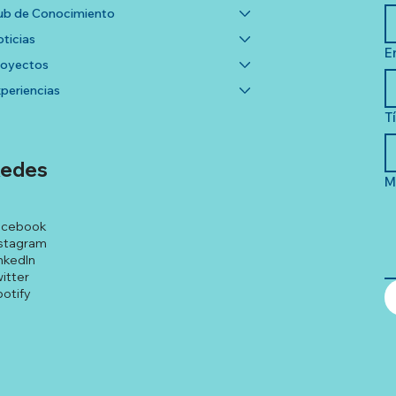
b de Conocimiento
ticias
E
royectos
periencias
T
edes
M
acebook
stagram
nkedIn
itter
otify