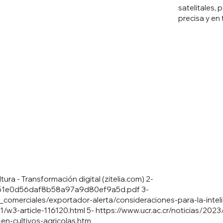
satelitales, 
precisa y en 
cultura - Transformación digital (zitelia.com) 2-
es/51e0d56daf8b58a97a9d80ef9a5d.pdf
3-
omerciales/exportador-alerta/consideraciones-para-la-intelige
01/w3-article-116120.html
5-
https://www.ucr.ac.cr/noticias/2023/6
en-cultivos-agricolas.htm