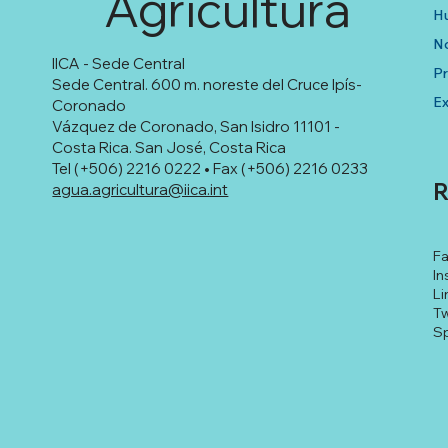
Agricultura
Hu
No
IICA - Sede Central
P
Sede Central. 600 m. noreste del Cruce Ipís-
Ex
Coronado
Vázquez de Coronado, San Isidro 11101 -
Costa Rica. San José, Costa Rica
Tel (+506) 2216 0222 • Fax (+506) 2216 0233
R
agua.agricultura@iica.int
F
In
Li
Tw
Sp