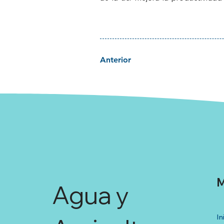
Anterior
M
Agua y
In