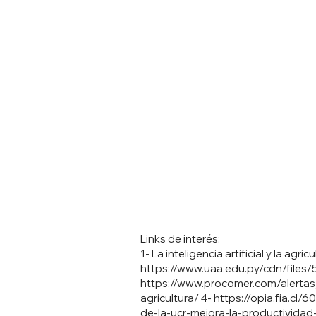
Links de interés:
1- La inteligencia artificial y la agri
https://www.uaa.edu.py/cdn/fil
https://www.procomer.com/alertas_c
agricultura/
4-
https://opia.fia.cl/6
de-la-ucr-mejora-la-productividad-