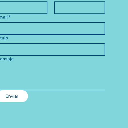
mail
*
ítulo
ensaje
Enviar