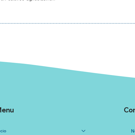
enu
Co
icio
N