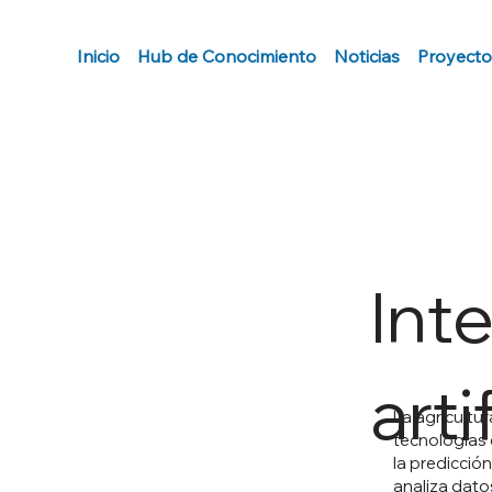
Inicio
Hub de Conocimiento
Noticias
Proyecto
Int
arti
La agricultu
tecnologías c
la predicción
analiza dato