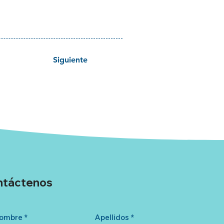
Siguiente
ntáctenos
ombre
*
Apellidos
*