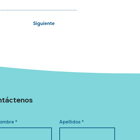
Siguiente
ntáctenos
ombre
*
Apellidos
*