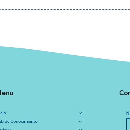
enu
Co
icio
N
b de Conocimiento
ticias