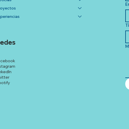
E
royectos
periencias
T
edes
M
acebook
stagram
nkedIn
itter
otify