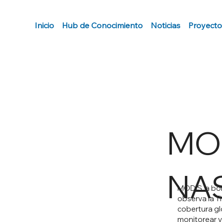
Inicio
Hub de Conocimiento
Noticias
Proyecto
MOD
NA
MODIS, a bor
observa la T
cobertura gl
monitorear v