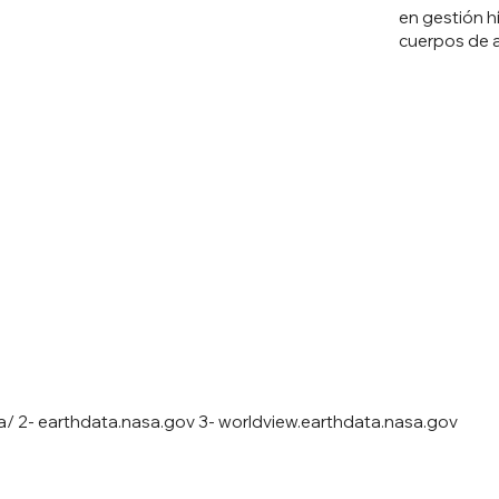
en gestión h
cuerpos de a
a/
2- earthdata.nasa.gov 3- worldview.earthdata.nasa.gov