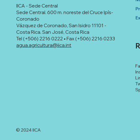
IICA - Sede Central
P
Sede Central. 600 m. noreste del Cruce Ipís-
Ex
Coronado
Vázquez de Coronado, San Isidro 11101 -
Costa Rica. San José, Costa Rica
Tel (+506) 2216 0222 • Fax (+506) 2216 0233
R
agua.agricultura@iica.int
F
In
Li
Tw
Sp
© 2024 IICA