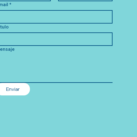
mail
*
ítulo
ensaje
Enviar