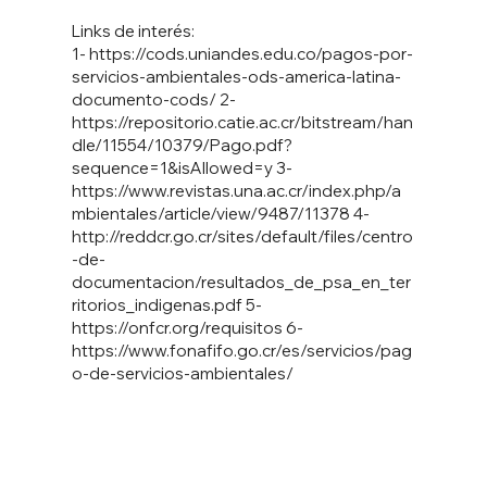
Links de interés:
1-
https://cods.uniandes.edu.co/pagos-por-
servicios-ambientales-ods-america-latina-
documento-cods/
2-
https://repositorio.catie.ac.cr/bitstream/han
dle/11554/10379/Pago.pdf?
sequence=1&isAllowed=y
3-
https://www.revistas.una.ac.cr/index.php/a
mbientales/article/view/9487/11378
4-
http://reddcr.go.cr/sites/default/files/centro
-de-
documentacion/resultados_de_psa_en_ter
ritorios_indigenas.pdf
5-
https://onfcr.org/requisitos
6-
https://www.fonafifo.go.cr/es/servicios/pag
o-de-servicios-ambientales/