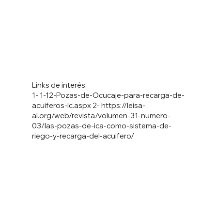
Links de interés:
1- 1-12-Pozas-de-Ocucaje-para-recarga-de-
acuiferos-Ic.aspx 2-
https://leisa-
al.org/web/revista/volumen-31-numero-
03/las-pozas-de-ica-como-sistema-de-
riego-y-recarga-del-acuifero/