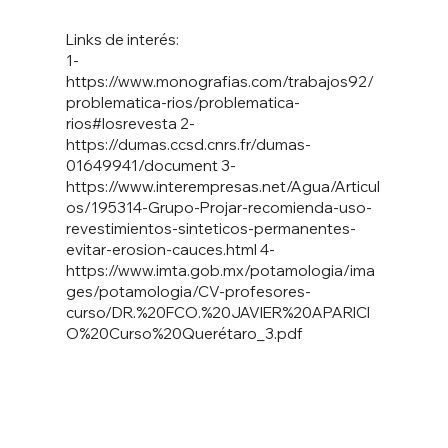
Links de interés:
1-
https://www.monografias.com/trabajos92/
problematica-rios/problematica-
rios#losrevesta
2-
https://dumas.ccsd.cnrs.fr/dumas-
01649941/document
3-
https://www.interempresas.net/Agua/Articul
os/195314-Grupo-Projar-recomienda-uso-
revestimientos-sinteticos-permanentes-
evitar-erosion-cauces.html
4-
https://www.imta.gob.mx/potamologia/ima
ges/potamologia/CV-profesores-
curso/DR.%20FCO.%20JAVIER%20APARICI
O%20Curso%20Quer
étaro_3.pdf