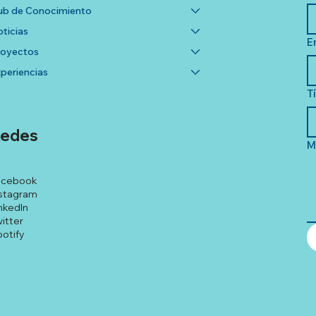
b de Conocimiento
ticias
E
royectos
periencias
T
edes
M
acebook
stagram
nkedIn
itter
otify