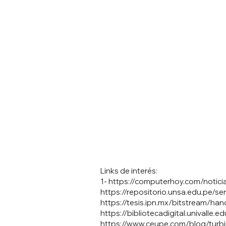
Links de interés:
1-
https://computerhoy.com/noticia
https://repositorio.unsa.edu.pe/
https://tesis.ipn.mx/bitstream/h
https://bibliotecadigital.unival
https://www.ceupe.com/blog/turbin