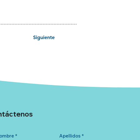
Siguiente
ntáctenos
ombre
*
Apellidos
*