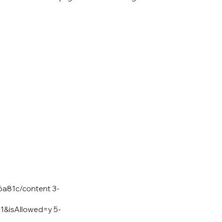
86a81c/content
3-
=1&isAllowed=y
5-