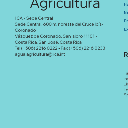
Agricultura
Hu
No
IICA - Sede Central
P
Sede Central. 600 m. noreste del Cruce Ipís-
Ex
Coronado
Vázquez de Coronado, San Isidro 11101 -
Costa Rica. San José, Costa Rica
Tel (+506) 2216 0222 • Fax (+506) 2216 0233
R
agua.agricultura@iica.int
F
In
Li
Tw
Sp