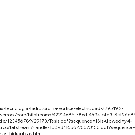
s/tecnologia/hidroturbina-vortice-electricidad-729519
2-
server/api/core/bitstreams/42214e86-78cd-4594-bfb3-8ef96e
andle/123456789/29173/Tesis.pdf?sequence=1&isAllowed=y
4-
le.edu.co/bitstream/handle/10893/16562/0573156.pdf?sequence
as-hidraulicas.html