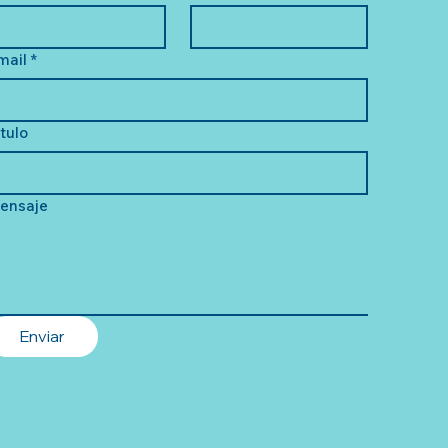
mail
*
ítulo
ensaje
Enviar