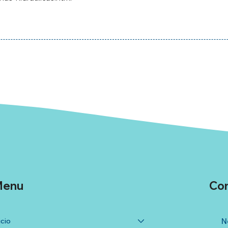
enu
Co
icio
N