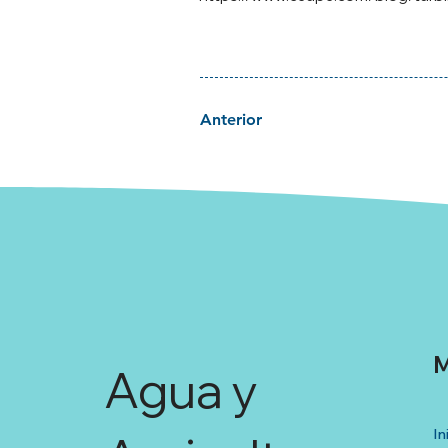
Anterior
M
Agua y
In