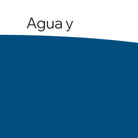
Agua y
Agricult
ura