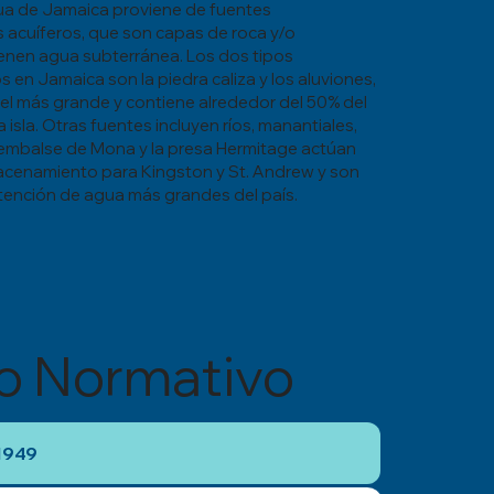
ua de Jamaica proviene de fuentes
 acuíferos, que son capas de roca y/o
enen agua subterránea. Los dos tipos
s en Jamaica son la piedra caliza y los aluviones,
a el más grande y contiene alrededor del 50% del
 isla. Otras fuentes incluyen ríos, manantiales,
embalse de Mona y la presa Hermitage actúan
cenamiento para Kingston y St. Andrew y son
etención de agua más grandes del país.
o Normativo
 1949