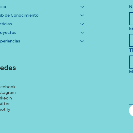
icio
N
b de Conocimiento
ticias
E
royectos
periencias
T
edes
M
acebook
stagram
nkedIn
itter
otify