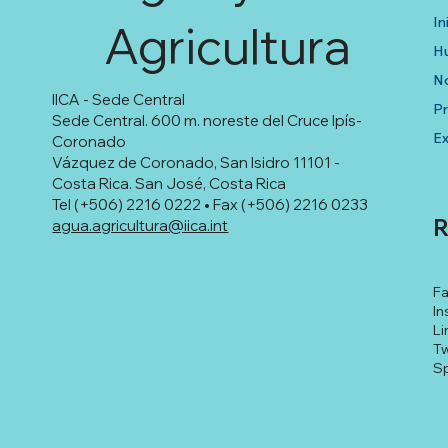
In
Agricultura
Hu
No
IICA - Sede Central
P
Sede Central. 600 m. noreste del Cruce Ipís-
Ex
Coronado
Vázquez de Coronado, San Isidro 11101 -
Costa Rica. San José, Costa Rica
Tel (+506) 2216 0222 • Fax (+506) 2216 0233
R
agua.agricultura@iica.int
F
In
Li
Tw
Sp