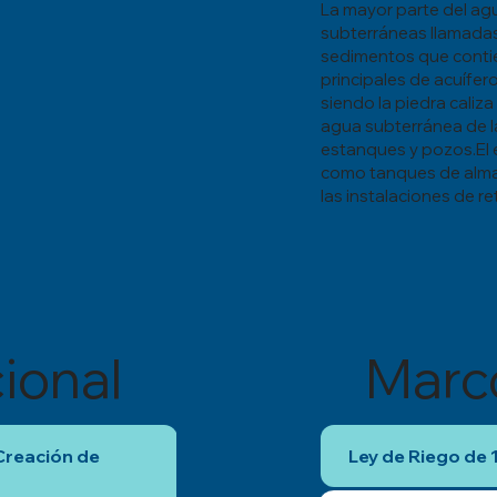
La mayor parte del ag
subterráneas llamadas
sedimentos que conti
principales de acuífero
siendo la piedra caliz
agua subterránea de la
estanques y pozos.El 
como tanques de alma
las instalaciones de r
Marc
ional
Ley de Riego de
Creación de