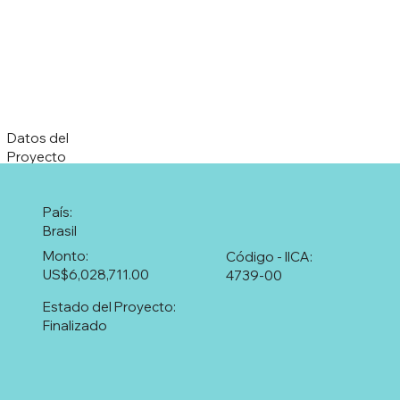
Datos del
Proyecto
País:
Brasil
Monto:
Código - IICA:
US$6,028,711.00
4739-00
Estado del Proyecto:
Finalizado