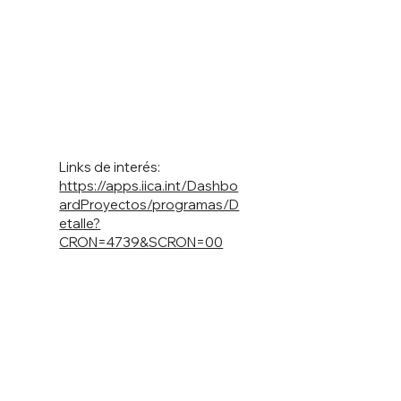
Links de interés:
https://apps.iica.int/Dashbo
ardProyectos/programas/D
etalle?
CRON=4739&SCRON=00