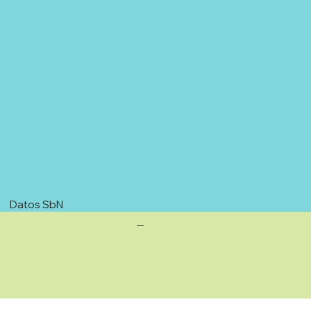
Datos SbN
—