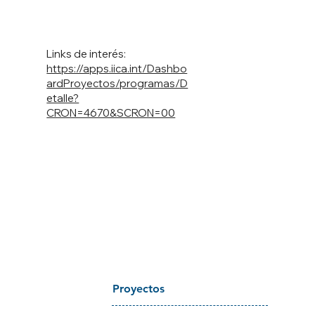
Links de interés:
https://apps.iica.int/Dashbo
ardProyectos/programas/D
etalle?
CRON=4670&SCRON=00
Proyectos