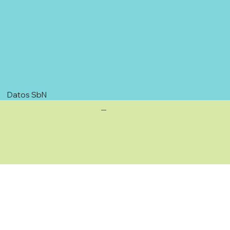
Datos SbN
—