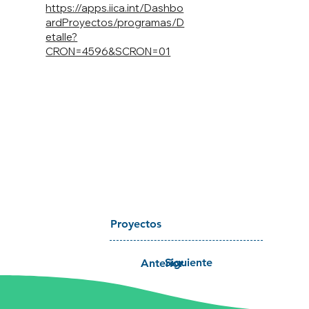
https://apps.iica.int/Dashbo
ardProyectos/programas/D
etalle?
CRON=4596&SCRON=01
Proyectos
Siguiente
Anterior