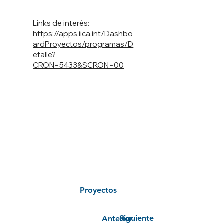
Links de interés:
https://apps.iica.int/Dashbo
ardProyectos/programas/D
etalle?
CRON=5433&SCRON=00
Proyectos
Siguiente
Anterior