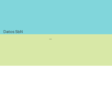
Datos SbN
—