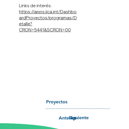
Links de interés:
https://apps.iica.int/Dashbo
ardProyectos/programas/D
etalle?
CRON=5441&SCRON=00
Proyectos
Siguiente
Anterior