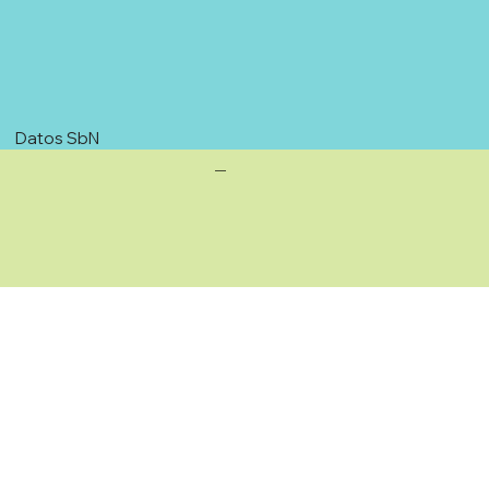
Datos SbN
—