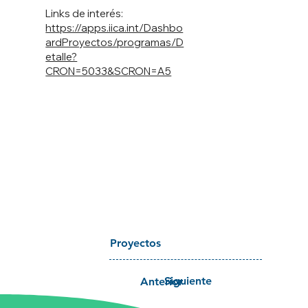
Links de interés:
https://apps.iica.int/Dashbo
ardProyectos/programas/D
etalle?
CRON=5033&SCRON=A5
Proyectos
Siguiente
Anterior