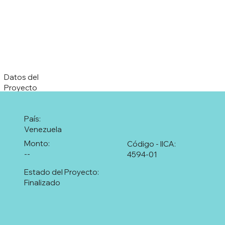
Datos del
Proyecto
País:
Venezuela
Monto:
Código - IICA:
--
4594-01
Estado del Proyecto:
Finalizado