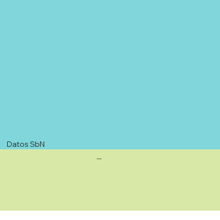
Datos SbN
—