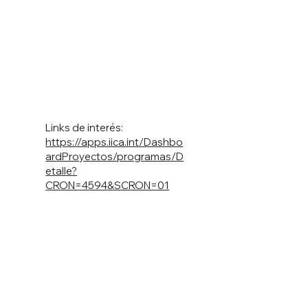
Links de interés:
https://apps.iica.int/Dashbo
ardProyectos/programas/D
etalle?
CRON=4594&SCRON=01