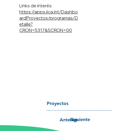
Links de interés:
https://apps.iica.int/Dashbo
ardProyectos/programas/D
etalle?
CRON=5317&SCRON=00
Proyectos
Siguiente
Anterior