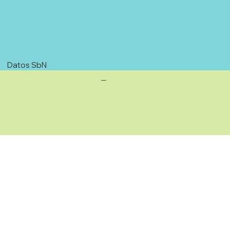
Datos SbN
—