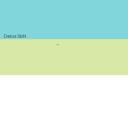
Datos SbN
—