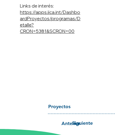
Links de interés:
https://apps.iica.int/Dashbo
ardProyectos/programas/D
etalle?
CRON=5381&SCRON=00
Proyectos
Siguiente
Anterior