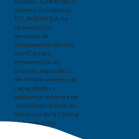
privado. A partir de lo
anterior, la Empresa
ECUAGESA S.A, ha
requerido los
servicios de
cooperación técnica
del IICA para
implementar un
proceso específico
de fortalecimiento de
capacidades y
asistencia técnica a las
JAAPAs en la zona de
influencia de la Central
Hidroeléctrica.