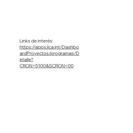
Links de interés:
https://apps.iica.int/Dashbo
ardProyectos/programas/D
etalle?
CRON=5100&SCRON=00