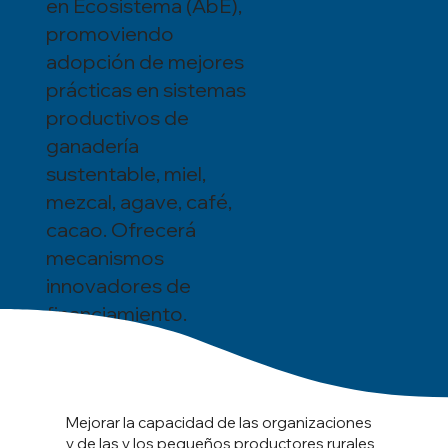
en Ecosistema (AbE),
promoviendo
adopción de mejores
prácticas en sistemas
productivos de
ganadería
sustentable, miel,
mezcal, agave, café,
cacao. Ofrecerá
mecanismos
innovadores de
financiamiento.
Mejorar la capacidad de las organizaciones
y de las y los pequeños productores rurales