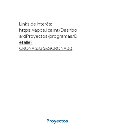
Links de interés:
https://apps.iica.int/Dashbo
ardProyectos/programas/D
etalle?
CRON=5336&SCRON=00
Proyectos