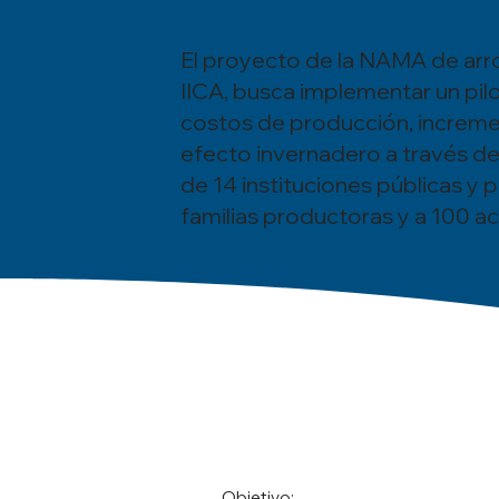
El proyecto de la NAMA de ar
IICA, busca implementar un pil
costos de producción, incremen
efecto invernadero a través de
de 14 instituciones públicas y 
familias productoras y a 100 ac
Objetivo: