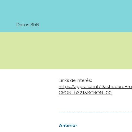
Datos SbN
Links de interés:
https://apps.iica.int/DashboardP
CRON=5321&SCRON=00
Anterior