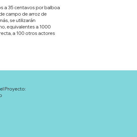
os a 35 centavos por balboa
a de campo de arroz de
s, se utilizarán
bono, equivalentes a 1000
recta, a 100 otros actores
el Proyecto:
o