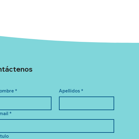
ntáctenos
ombre
*
Apellidos
*
mail
*
ítulo