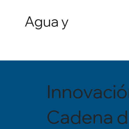
Agua y
Agricult
ura
Innovació
Cadena d