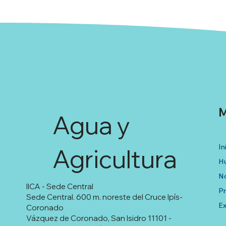
M
Agua y
In
Agricultura
Hu
No
IICA - Sede Central
P
Sede Central. 600 m. noreste del Cruce Ipís-
Ex
Coronado
Vázquez de Coronado, San Isidro 11101 -