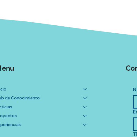
enu
Co
icio
N
b de Conocimiento
ticias
E
royectos
periencias
T