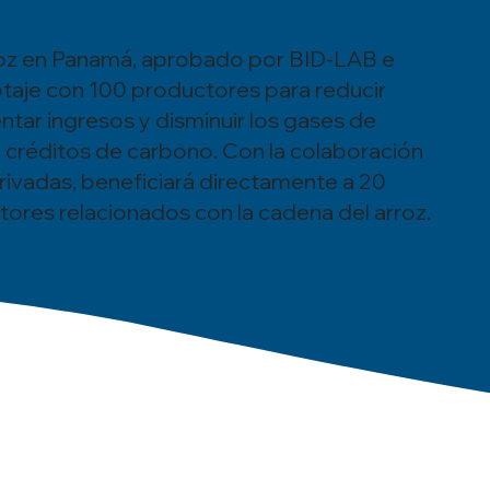
roz en Panamá, aprobado por BID-LAB e
otaje con 100 productores para reducir
tar ingresos y disminuir los gases de
 créditos de carbono. Con la colaboración
privadas, beneficiará directamente a 20
tores relacionados con la cadena del arroz.