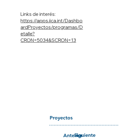
Links de interés:
https://apps.iica.int/Dashbo
ardProyectos/programas/D
etalle?
CRON=5034&SCRON=13
Proyectos
Siguiente
Anterior