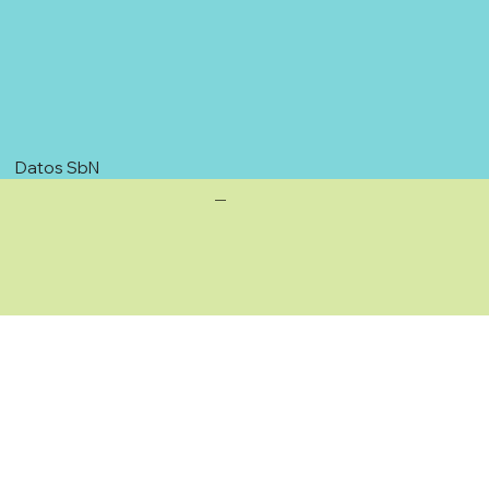
Datos SbN
—