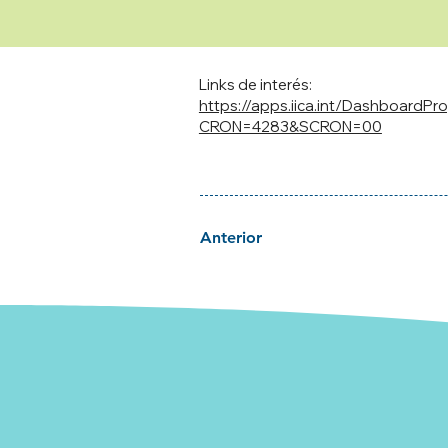
Links de interés:
https://apps.iica.int/DashboardP
CRON=4283&SCRON=00
Anterior