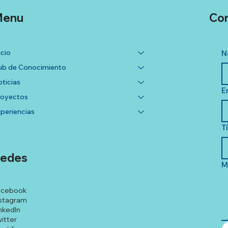
enu
Co
icio
N
b de Conocimiento
ticias
E
royectos
periencias
T
edes
M
acebook
stagram
nkedIn
itter