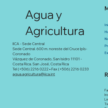
M
Agua y
In
Agricultura
Hu
No
IICA - Sede Central
P
Sede Central. 600 m. noreste del Cruce Ipís-
Ex
Coronado
Vázquez de Coronado, San Isidro 11101 -
Costa Rica. San José, Costa Rica
Tel (+506) 2216 0222 • Fax (+506) 2216 0233
R
agua.agricultura@iica.int
F
In
Li
Tw