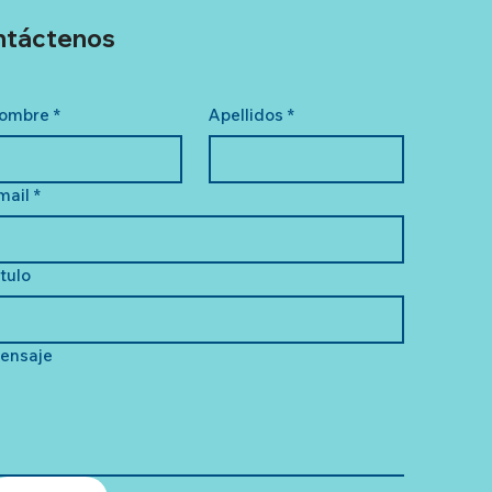
ntáctenos
ombre
*
Apellidos
*
mail
*
ítulo
ensaje