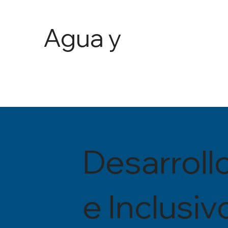
Agua y
Agricult
ura
Desarroll
e Inclusiv