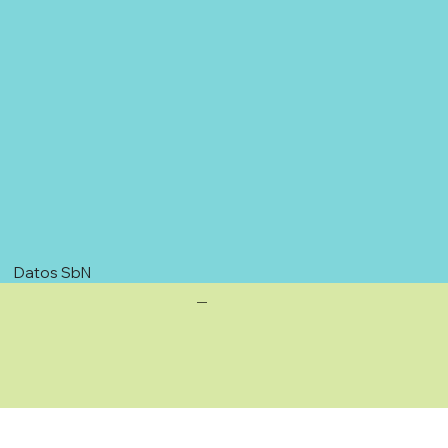
Datos SbN
—