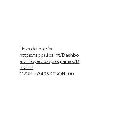
Links de interés:
https://apps.iica.int/Dashbo
ardProyectos/programas/D
etalle?
CRON=5340&SCRON=00