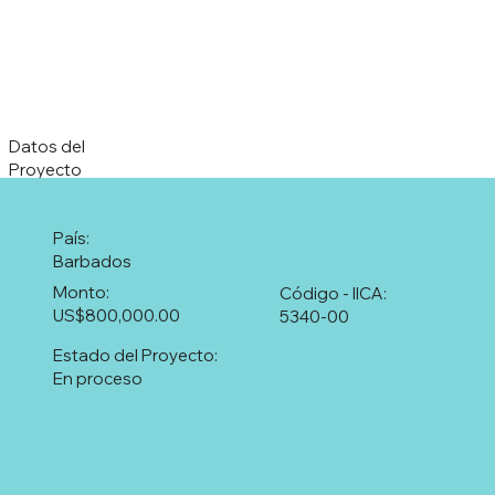
Datos del
Proyecto
País:
Barbados
Monto:
Código - IICA:
US$800,000.00
5340-00
Estado del Proyecto:
En proceso