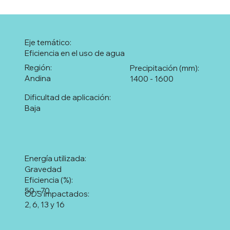
Eje temático:
Eficiencia en el uso de agua
Región:
Precipitación (mm):
Andina
1400 - 1600
Dificultad de aplicación:
Baja
Energía utilizada:
Gravedad
Eficiencia (%):
50 - 70
ODS impactados:
2, 6, 13 y 16