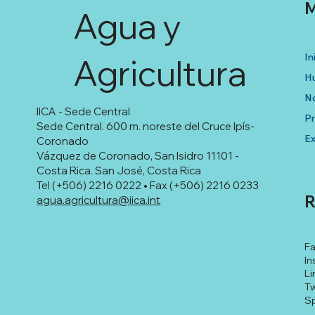
M
Agua y
In
Agricultura
Hu
No
IICA - Sede Central
P
Sede Central. 600 m. noreste del Cruce Ipís-
Ex
Coronado
Vázquez de Coronado, San Isidro 11101 -
Costa Rica. San José, Costa Rica
Tel (+506) 2216 0222 • Fax (+506) 2216 0233
R
agua.agricultura@iica.int
F
In
Li
Tw
Sp