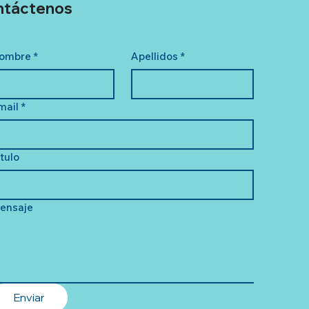
ntáctenos
ombre
*
Apellidos
*
mail
*
ítulo
ensaje
Enviar