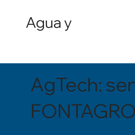
Agua y
Agricult
ura
AgTech: se
FONTAGR