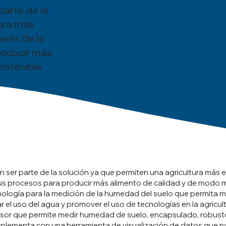
parte de la
tura más
avés de la
roducir más
stenible.
 ser parte de la solución ya que permiten una agricultura más e
sus procesos para producir más alimento de calidad y de modo má
nología para la medición de la humedad del suelo que permita m
ar el uso del agua y promover el uso de tecnologías en la agricul
nsor que permite medir humedad de suelo, encapsulado, robusto
omplementa con una herramienta de visualización de datos que n