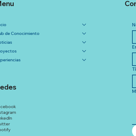
enu
Co
icio
N
b de Conocimiento
ticias
E
royectos
periencias
T
edes
M
acebook
stagram
nkedIn
itter
otify