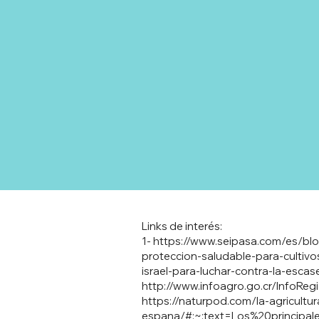
Links de interés:
1-
https://www.seipasa.com/es/blo
proteccion-saludable-para-cultivo
israel-para-luchar-contra-la-esca
http://www.infoagro.go.cr/InfoRe
https://naturpod.com/la-agricultu
espana/#:~:text=Los%20princip