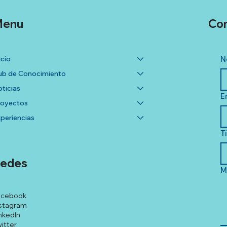
enu
Co
icio
N
b de Conocimiento
ticias
E
royectos
periencias
T
edes
M
acebook
stagram
nkedIn
itter