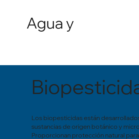
Agua y
Agricult
ura
Biopesticid
Los biopesticidas están desarrollados
sustancias de origen botánico y micr
Proporcionan protección natural para 