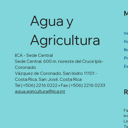
M
Agua y
In
Agricultura
Hu
No
IICA - Sede Central
P
Sede Central. 600 m. noreste del Cruce Ipís-
Ex
Coronado
Vázquez de Coronado, San Isidro 11101 -
Costa Rica. San José, Costa Rica
Tel (+506) 2216 0222 • Fax (+506) 2216 0233
R
agua.agricultura@iica.int
F
In
Li
Tw