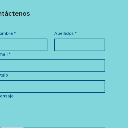
ntáctenos
ombre
*
Apellidos
*
mail
*
ítulo
ensaje