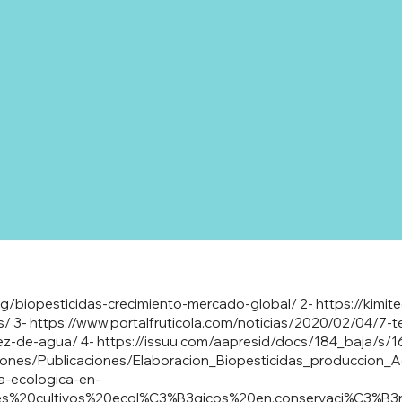
g/biopesticidas-crecimiento-mercado-global/
2-
https://kimit
s/
3-
https://www.portalfruticola.com/noticias/2020/02/04/7-t
sez-de-agua/
4-
https://issuu.com/aapresid/docs/184_baja/s/
giones/Publicaciones/Elaboracion_Biopesticidas_produccion_Ag
ra-ecologica-en-
ales%20cultivos%20ecol%C3%B3gicos%20en,conservaci%C3%