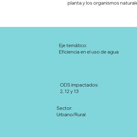
planta y los organismos natura
Eje temático:
Eficiencia en el uso de agua
ODS impactados:
2, 12 y 13
Sector:
Urbano/Rural