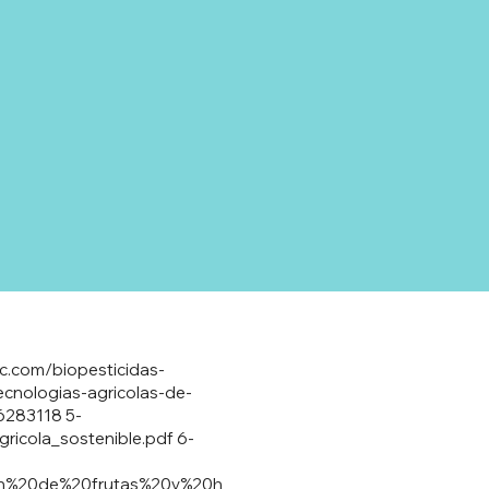
ec.com/biopesticidas-
ecnologias-agricolas-de-
16283118
5-
ricola_sostenible.pdf
6-
B3n%20de%20frutas%20y%20h