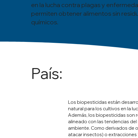
en la lucha contra plagas y enfermeda
permiten obtener alimentos sin resid
químicos.
País:
Los biopesticidas están desarro
natural para los cultivos en la 
Además, los biopesticidas son r
alineado con las tendencias del
ambiente. Como derivados de or
atacar insectos) o extracciones