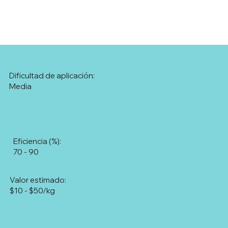
Dificultad de aplicación:
Media
Eficiencia (%):
70 - 90
Valor estimado:
$10 - $50/kg