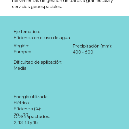
herramientas de gestión de datos a gran escala y
servicios geoespaciales.
Eje temático:
Eficiencia en el uso de agua
Región:
Precipitación (mm):
Europea
400 - 600
Dificultad de aplicación:
Media
Energía utilizada:
Elétrica
Eficiencia (%):
70 - 90
ODS impactados:
2, 13, 14 y 15