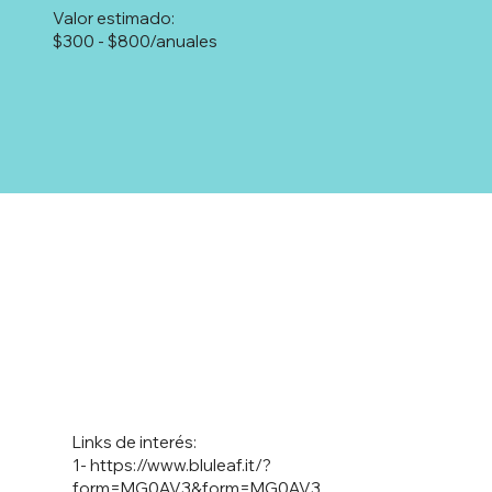
Valor estimado:
$300 - $800/anuales
Links de interés:
1-
https://www.bluleaf.it/?
form=MG0AV3&form=MG0AV3