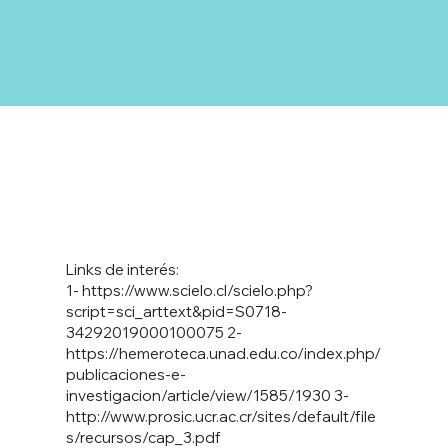
Links de interés:
1-
https://www.scielo.cl/scielo.php?
script=sci_arttext&pid=S0718-
34292019000100075
2-
https://hemeroteca.unad.edu.co/index.php/
publicaciones-e-
investigacion/article/view/1585/1930
3-
http://www.prosic.ucr.ac.cr/sites/default/file
s/recursos/cap_3.pdf