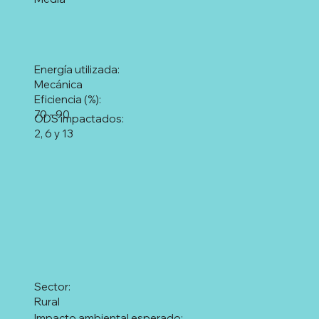
Energía utilizada:
Mecánica
Eficiencia (%):
70 - 90
ODS impactados:
2, 6 y 13
Sector:
Rural
Impacto ambiental esperado: