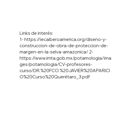
Links de interés:
1-
https://iecaiberoamerica.org/diseno-y-
construccion-de-obra-de-proteccion-de-
margen-en-la-selva-amazonica/
2-
https://www.imta.gob.mx/potamologia/ima
ges/potamologia/CV-profesores-
curso/DR.%20FCO.%20JAVIER%20APARICI
O%20Curso%20Quer
étaro_3.pdf